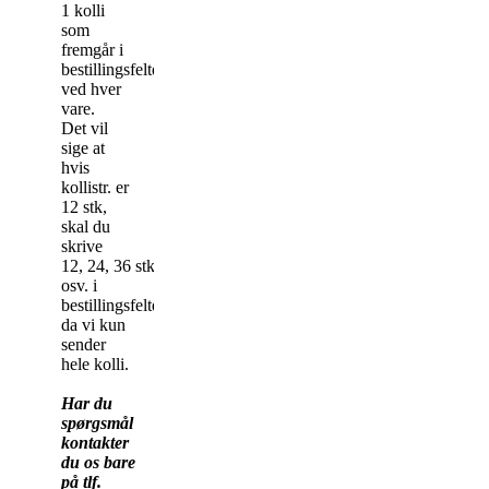
1 kolli
som
fremgår i
bestillingsfeltet
ved hver
vare.
Det vil
sige at
hvis
kollistr. er
12 stk,
skal du
skrive
12, 24, 36 stk
osv. i
bestillingsfeltet,
da vi kun
sender
hele kolli.
Har du
spørgsmål
kontakter
du os bare
på tlf.