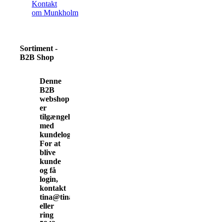
Kontakt
om Munkholm
Sortiment -
B2B Shop
Denne
B2B
webshop
er
tilgængelig
med
kundelogin.
For at
blive
kunde
og få
login,
kontakt
tina@tinamunkholm.dk
eller
ring