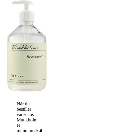
Når du
bestiller
varer hos
Munkholm
er
minimumskøbet