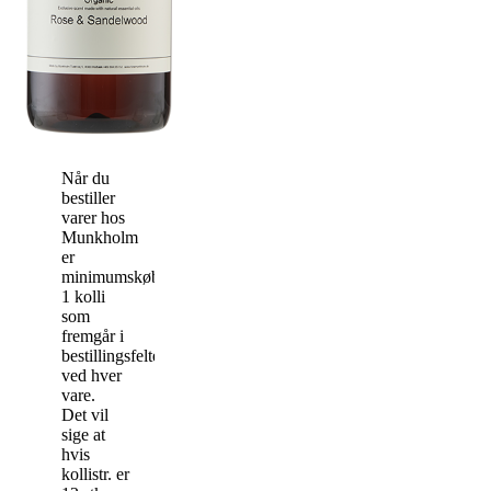
Når du
bestiller
varer hos
Munkholm
er
minimumskøbet
1 kolli
som
fremgår i
bestillingsfeltet
ved hver
vare.
Det vil
sige at
hvis
kollistr. er