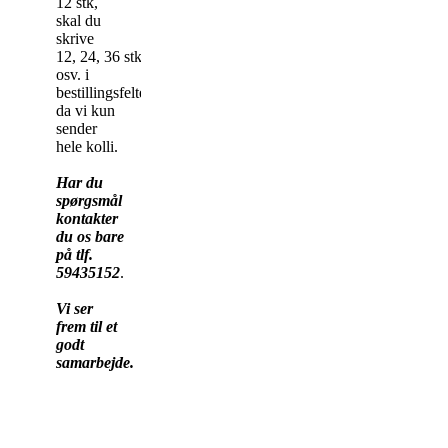
12 stk,
skal du
skrive
12, 24, 36 stk
osv. i
bestillingsfeltet,
da vi kun
sender
hele kolli.
Har du
spørgsmål
kontakter
du os bare
på tlf.
59435152
.
Vi ser
frem til et
godt
samarbejde.