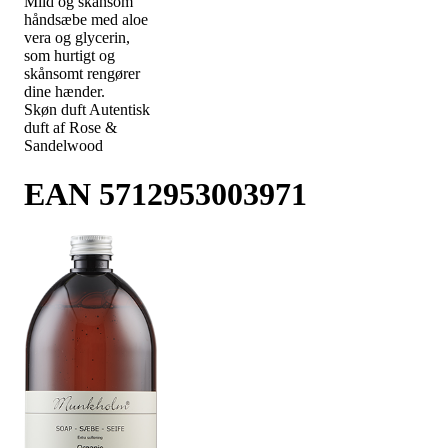
Mild og skånsom
håndsæbe med aloe
vera og glycerin,
som hurtigt og
skånsomt rengører
dine hænder.
Skøn duft Autentisk
duft af Rose &
Sandelwood
EAN 5712953003971