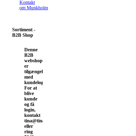
Kontakt
om Munkholm
Sortiment -
B2B Shop
Denne
B2B
webshop
er
tilgængelig
med
kundelogin.
For at
blive
kunde
og få
login,
kontakt
tina@tinamunkholm.dk
eller
ring