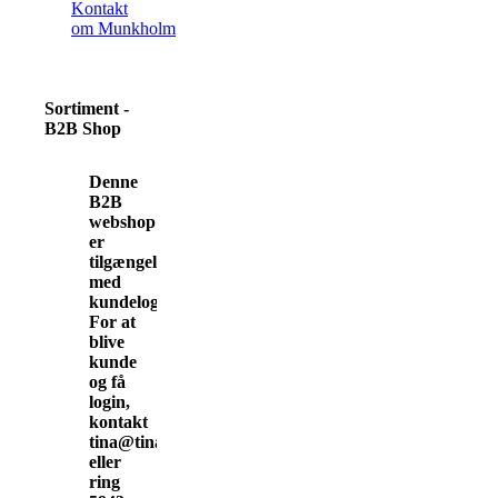
Kontakt
om Munkholm
Sortiment -
B2B Shop
Denne
B2B
webshop
er
tilgængelig
med
kundelogin.
For at
blive
kunde
og få
login,
kontakt
tina@tinamunkholm.dk
eller
ring