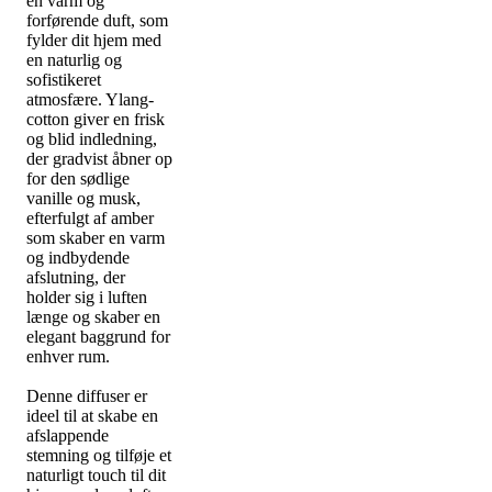
en varm og
forførende duft, som
fylder dit hjem med
en naturlig og
sofistikeret
atmosfære. Ylang-
cotton giver en frisk
og blid indledning,
der gradvist åbner op
for den sødlige
vanille og musk,
efterfulgt af amber
som skaber en varm
og indbydende
afslutning, der
holder sig i luften
længe og skaber en
elegant baggrund for
enhver rum.
Denne diffuser er
ideel til at skabe en
afslappende
stemning og tilføje et
naturligt touch til dit