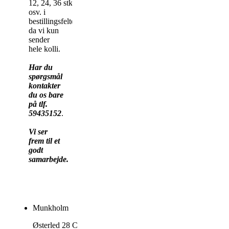
12, 24, 36 stk
osv. i
bestillingsfeltet,
da vi kun
sender
hele kolli.
Har du
spørgsmål
kontakter
du os bare
på tlf.
59435152
.
Vi ser
frem til et
godt
samarbejde.
Munkholm
Østerled 28 C