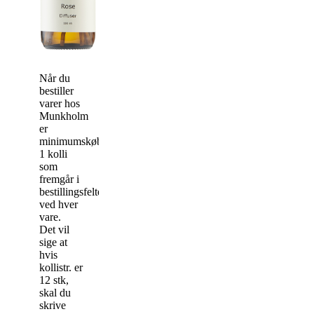
Når du
bestiller
varer hos
Munkholm
er
minimumskøbet
1 kolli
som
fremgår i
bestillingsfeltet
ved hver
vare.
Det vil
sige at
hvis
kollistr. er
12 stk,
skal du
skrive