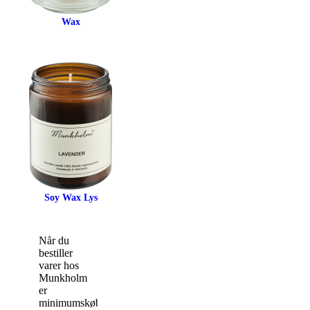
Wax
Soy Wax Lys
Når du
bestiller
varer hos
Munkholm
er
minimumskøbet