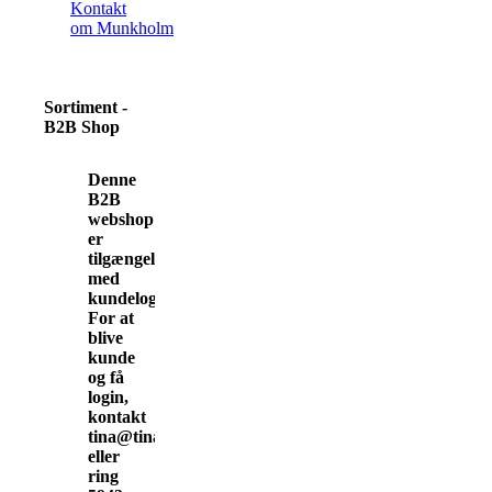
Kontakt
om Munkholm
Sortiment -
B2B Shop
Denne
B2B
webshop
er
tilgængelig
med
kundelogin.
For at
blive
kunde
og få
login,
kontakt
tina@tinamunkholm.dk
eller
ring