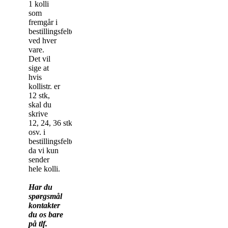
1 kolli
som
fremgår i
bestillingsfeltet
ved hver
vare.
Det vil
sige at
hvis
kollistr. er
12 stk,
skal du
skrive
12, 24, 36 stk
osv. i
bestillingsfeltet,
da vi kun
sender
hele kolli.
Har du
spørgsmål
kontakter
du os bare
på tlf.