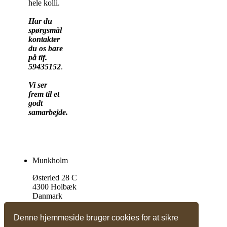
hele kolli.
Har du
spørgsmål
kontakter
du os bare
på tlf.
59435152
.
Vi ser
frem til et
godt
samarbejde.
Munkholm
Østerled 28 C
4300 Holbæk
Danmark
Tlf. +45 59 43 51 52
Denne hjemmeside bruger cookies for at sikre