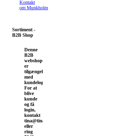
Kontakt
om Munkholm
Sortiment -
B2B Shop
Denne
B2B
webshop
er
tilgængelig
med
kundelogin.
For at
blive
kunde
og få
login,
kontakt
tina@tinamunkholm.dk
eller
ring