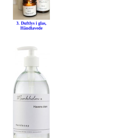
3. Duftlys i glas,
Håndlavede