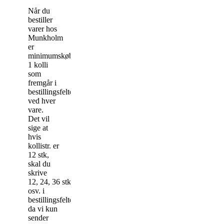
Når du
bestiller
varer hos
Munkholm
er
minimumskøbet
1 kolli
som
fremgår i
bestillingsfeltet
ved hver
vare.
Det vil
sige at
hvis
kollistr. er
12 stk,
skal du
skrive
12, 24, 36 stk
osv. i
bestillingsfeltet,
da vi kun
sender