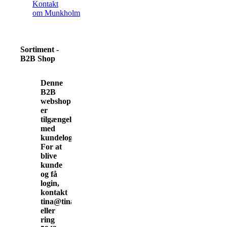
Kontakt
om Munkholm
Sortiment -
B2B Shop
Denne
B2B
webshop
er
tilgængelig
med
kundelogin.
For at
blive
kunde
og få
login,
kontakt
tina@tinamunkholm.dk
eller
ring