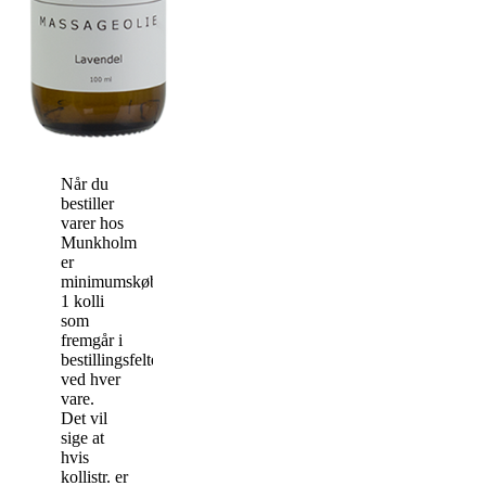
Når du
bestiller
varer hos
Munkholm
er
minimumskøbet
1 kolli
som
fremgår i
bestillingsfeltet
ved hver
vare.
Det vil
sige at
hvis
kollistr. er