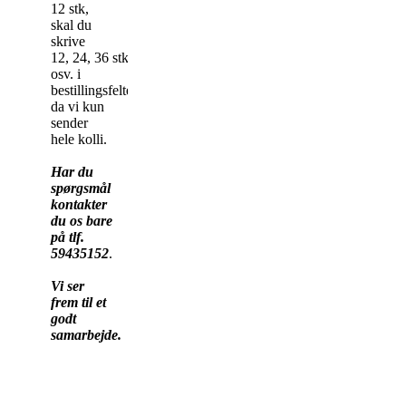
12 stk,
skal du
skrive
12, 24, 36 stk
osv. i
bestillingsfeltet,
da vi kun
sender
hele kolli.
Har du
spørgsmål
kontakter
du os bare
på tlf.
59435152
.
Vi ser
frem til et
godt
samarbejde.