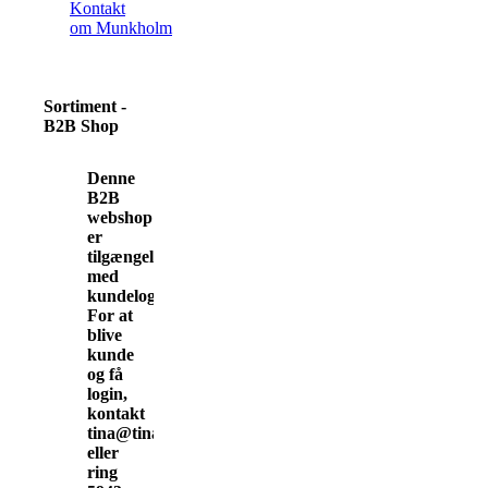
Kontakt
om Munkholm
Sortiment -
B2B Shop
Denne
B2B
webshop
er
tilgængelig
med
kundelogin.
For at
blive
kunde
og få
login,
kontakt
tina@tinamunkholm.dk
eller
ring