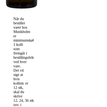
Når du
bestiller
varer hos
Munkholm
er
minimumskøbet
1 kolli
som
fremgår i
bestillingsfeltet
ved hver
vare.
Det vil
sige at
hvis
kollistr. er
12 stk,
skal du
skrive
12, 24, 36 stk
osv. i