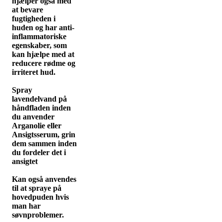
hjælper også med
at bevare
fugtigheden i
huden og har anti-
inflammatoriske
egenskaber, som
kan hjælpe med at
reducere rødme og
irriteret hud.
Spray
lavendelvand på
håndfladen inden
du anvender
Arganolie eller
Ansigtsserum, grin
dem sammen inden
du fordeler det i
ansigtet
Kan også anvendes
til at spraye på
hovedpuden hvis
man har
søvnproblemer.