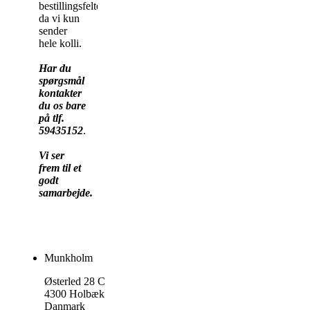
bestillingsfeltet,
da vi kun
sender
hele kolli.
Har du
spørgsmål
kontakter
du os bare
på tlf.
59435152
.
Vi ser
frem til et
godt
samarbejde.
Munkholm
Østerled 28 C
4300 Holbæk
Danmark