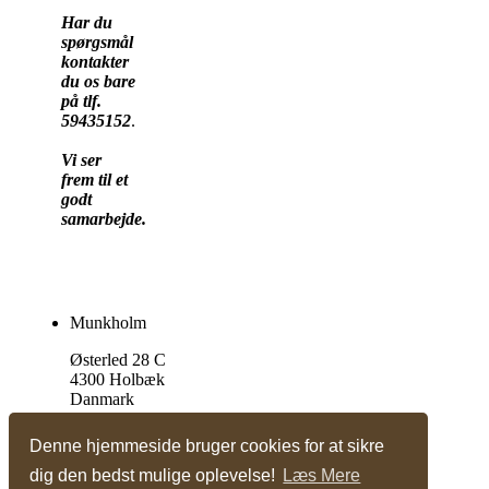
Har du
spørgsmål
kontakter
du os bare
på tlf.
59435152
.
Vi ser
frem til et
godt
samarbejde.
Munkholm
Østerled 28 C
4300 Holbæk
Danmark
Tlf. +45 59 43 51 52
Denne hjemmeside bruger cookies for at sikre
dig den bedst mulige oplevelse!
Læs Mere
Vis almindelig hjemmeside