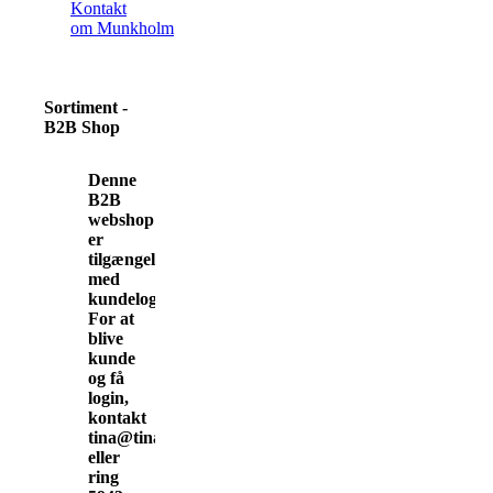
Kontakt
om Munkholm
Sortiment -
B2B Shop
Denne
B2B
webshop
er
tilgængelig
med
kundelogin.
For at
blive
kunde
og få
login,
kontakt
tina@tinamunkholm.dk
eller
ring