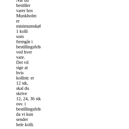
Når du
bestiller
varer hos
Munkholm
er
minimumskøbet
1 kolli
som
fremgår i
bestillingsfeltet
ved hver
vare.
Det vil
sige at
hvis
kollistr. er
12 stk,
skal du
skrive
12, 24, 36 stk
osv. i
bestillingsfeltet,
da vi kun
sender
hele kolli.