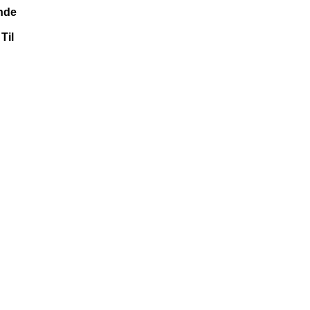
nde
Til