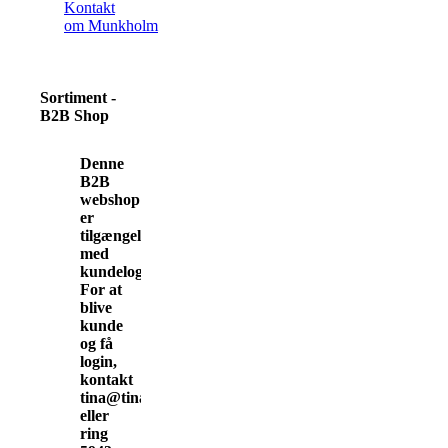
Kontakt
om Munkholm
Sortiment -
B2B Shop
Denne
B2B
webshop
er
tilgængelig
med
kundelogin.
For at
blive
kunde
og få
login,
kontakt
tina@tinamunkholm.dk
eller
ring