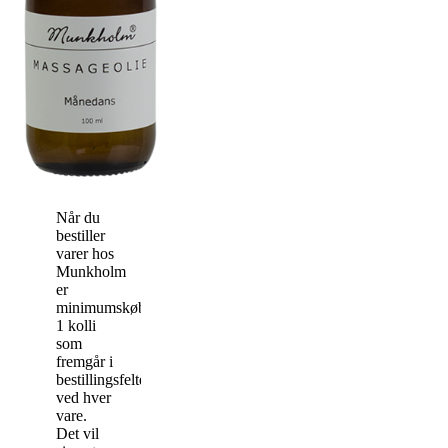
Når du
bestiller
varer hos
Munkholm
er
minimumskøbet
1 kolli
som
fremgår i
bestillingsfeltet
ved hver
vare.
Det vil