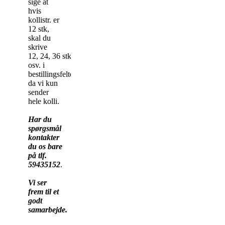
sige at
hvis
kollistr. er
12 stk,
skal du
skrive
12, 24, 36 stk
osv. i
bestillingsfeltet,
da vi kun
sender
hele kolli.
Har du
spørgsmål
kontakter
du os bare
på tlf.
59435152
.
Vi ser
frem til et
godt
samarbejde.