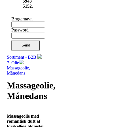
5943
5152.
Brugernavn
Password
Send
Sortiment - B2B
7. Olie
Massageolie,
Månedans
Massageolie,
Månedans
Massageolie med
romantisk duft af
forskellige blomster