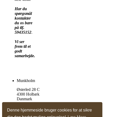
Har du
spørgsmål
kontakter
du os bare
på tlf.
59435152
.
Vi ser
frem til et
godt
samarbejde.
Munkholm
Østerled 28 C
4300 Holbæk
Danmark
Tlf. +45 59 43 51 52
Denne hjemmeside bruger cookies for at sikre