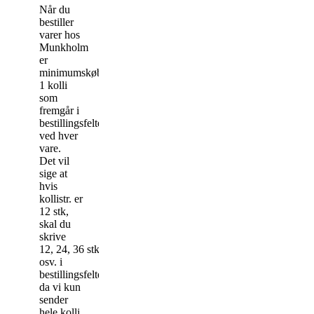
Når du
bestiller
varer hos
Munkholm
er
minimumskøbet
1 kolli
som
fremgår i
bestillingsfeltet
ved hver
vare.
Det vil
sige at
hvis
kollistr. er
12 stk,
skal du
skrive
12, 24, 36 stk
osv. i
bestillingsfeltet,
da vi kun
sender
hele kolli.