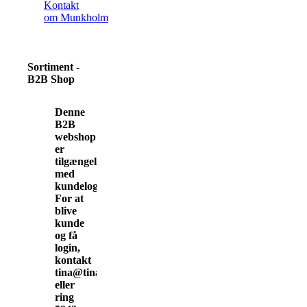
Kontakt
om Munkholm
Sortiment -
B2B Shop
Denne
B2B
webshop
er
tilgængelig
med
kundelogin.
For at
blive
kunde
og få
login,
kontakt
tina@tinamunkholm.dk
eller
ring