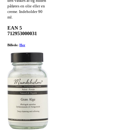
den vaskes af og huden
påføres en olie eller en
creme. Indeholder 90
ml.
EAN 5
712953000031
Billede:
Her