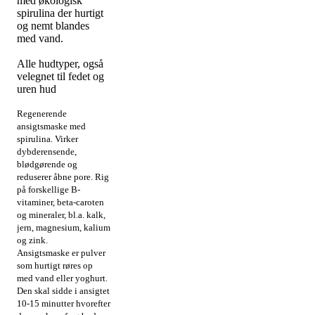
med økologisk
spirulina der hurtigt
og nemt blandes
med vand.
Alle hudtyper, også
velegnet til fedet og
uren hud
Regenerende
ansigtsmaske med
spirulina. Virker
dybderensende,
blødgørende og
reduserer åbne pore. Rig
på forskellige B-
vitaminer, beta-caroten
og mineraler, bl.a. kalk,
jern, magnesium, kalium
og zink.
Ansigtsmaske er pulver
som hurtigt røres op
med vand eller yoghurt.
Den skal sidde i ansigtet
10-15 minutter hvorefter