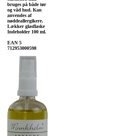
bruges på både tør
og våd hud. Kan
anvendes af
nøddeallergikere.
Lækker glasflaske
Indeholder 100 ml.
EAN 5
712953000598