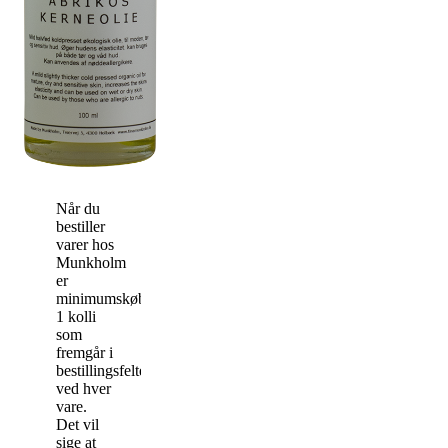
Når du
bestiller
varer hos
Munkholm
er
minimumskøbet
1 kolli
som
fremgår i
bestillingsfeltet
ved hver
vare.
Det vil
sige at