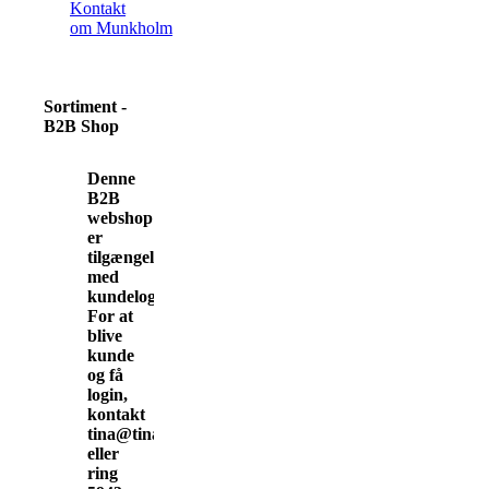
Kontakt
om Munkholm
Sortiment -
B2B Shop
Denne
B2B
webshop
er
tilgængelig
med
kundelogin.
For at
blive
kunde
og få
login,
kontakt
tina@tinamunkholm.dk
eller
ring