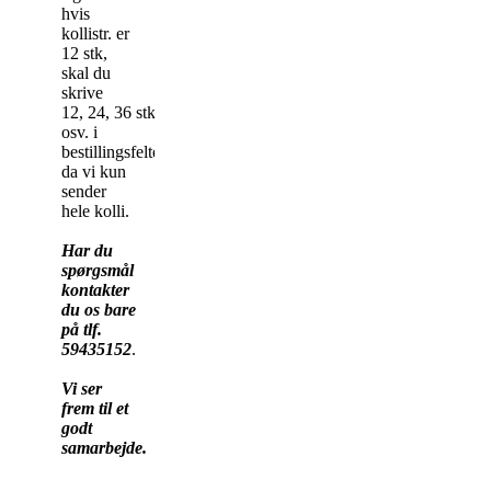
hvis
kollistr. er
12 stk,
skal du
skrive
12, 24, 36 stk
osv. i
bestillingsfeltet,
da vi kun
sender
hele kolli.
Har du
spørgsmål
kontakter
du os bare
på tlf.
59435152
.
Vi ser
frem til et
godt
samarbejde.