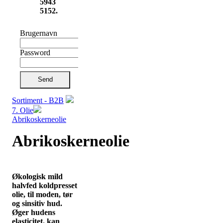
5943
5152.
Brugernavn
Password
Send
Sortiment - B2B
7. Olie
Abrikoskerneolie
Abrikoskerneolie
Økologisk mild
halvfed koldpresset
olie, til moden, tør
og sinsitiv hud.
Øger hudens
elasticitet. kan