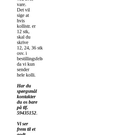
vare.
Det vil
sige at
hvis
kollistr. er
12 stk,
skal du
skrive
12, 24, 36 stk
osv. i
bestillingsfeltet,
da vi kun
sender
hele kolli.
Har du
spørgsmål
kontakter
du os bare
på tlf.
59435152
.
Vi ser
frem til et
godt