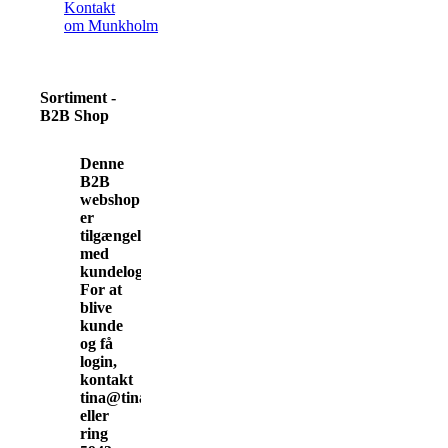
Kontakt
om Munkholm
Sortiment -
B2B Shop
Denne
B2B
webshop
er
tilgængelig
med
kundelogin.
For at
blive
kunde
og få
login,
kontakt
tina@tinamunkholm.dk
eller
ring