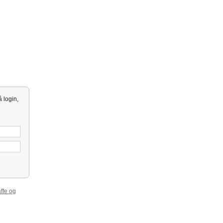
 login,
ffe og