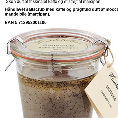
Skøn duft af friskmalet kaffe og et strejf af marcipan
Håndlavet saltscrub med kaffe og pragtfuld duft af mocc
mandelolie (marcipan).
EAN 5 712953001106