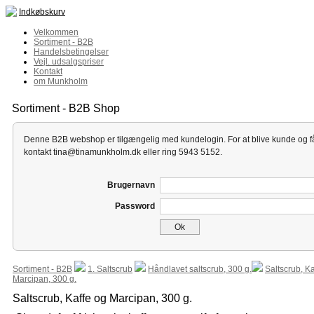
Indkøbskurv
Velkommen
Sortiment - B2B
Handelsbetingelser
Vejl. udsalgspriser
Kontakt
om Munkholm
Sortiment - B2B Shop
Denne B2B webshop er tilgængelig med kundelogin. For at blive kunde og få
kontakt tina@tinamunkholm.dk eller ring 5943 5152.
Brugernavn
Password
Ok
Sortiment - B2B
1. Saltscrub
Håndlavet saltscrub, 300 g.
Saltscrub, Ka
Marcipan, 300 g.
Saltscrub, Kaffe og Marcipan, 300 g.