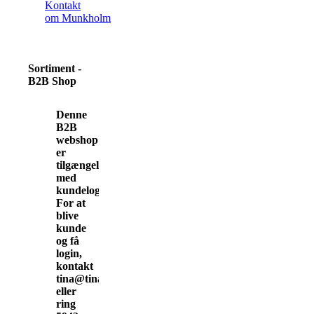
Kontakt
om Munkholm
Sortiment -
B2B Shop
Denne
B2B
webshop
er
tilgængelig
med
kundelogin.
For at
blive
kunde
og få
login,
kontakt
tina@tinamunkholm.dk
eller
ring