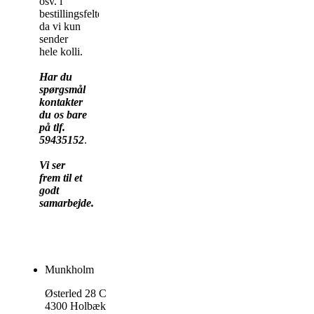
osv. i
bestillingsfeltet,
da vi kun
sender
hele kolli.
Har du
spørgsmål
kontakter
du os bare
på tlf.
59435152
.
Vi ser
frem til et
godt
samarbejde.
Munkholm
Østerled 28 C
4300 Holbæk