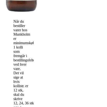
Når du
bestiller
varer hos
Munkholm
er
minimumskøbet
1 kolli
som
fremgår i
bestillingsfeltet
ved hver
vare.
Det vil
sige at
hvis
kollistr. er
12 stk,
skal du
skrive
12, 24, 36 stk