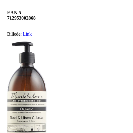
EAN 5
712953002868
Billede:
Link