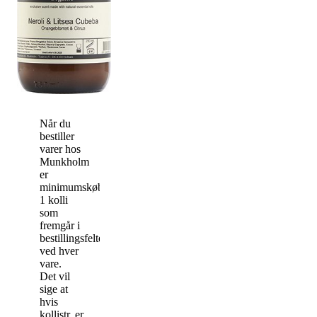
Når du
bestiller
varer hos
Munkholm
er
minimumskøbet
1 kolli
som
fremgår i
bestillingsfeltet
ved hver
vare.
Det vil
sige at
hvis
kollistr. er