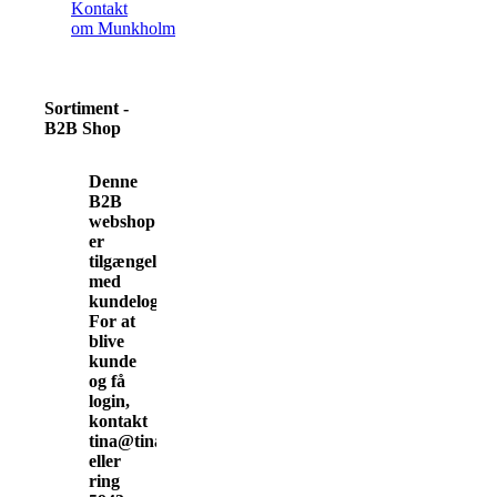
Kontakt
om Munkholm
Sortiment -
B2B Shop
Denne
B2B
webshop
er
tilgængelig
med
kundelogin.
For at
blive
kunde
og få
login,
kontakt
tina@tinamunkholm.dk
eller
ring