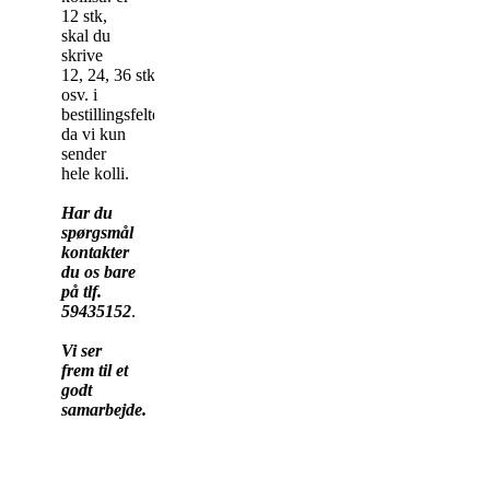
12 stk,
skal du
skrive
12, 24, 36 stk
osv. i
bestillingsfeltet,
da vi kun
sender
hele kolli.
Har du
spørgsmål
kontakter
du os bare
på tlf.
59435152
.
Vi ser
frem til et
godt
samarbejde.