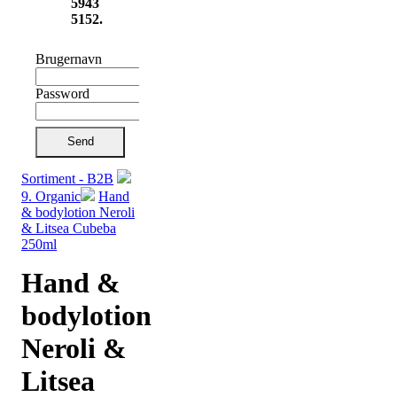
5943
5152.
Brugernavn
Password
Send
Sortiment - B2B
9. Organic
Hand
& bodylotion Neroli
& Litsea Cubeba
250ml
Hand &
bodylotion
Neroli &
Litsea