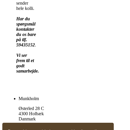
sender
hele kolli.
Har du
spørgsmål
kontakter
du os bare
på tlf.
59435152
.
Vi ser
frem til et
godt
samarbejde.
Munkholm
Østerled 28 C
4300 Holbæk
Danmark
Tlf. +45 59 43 51 52