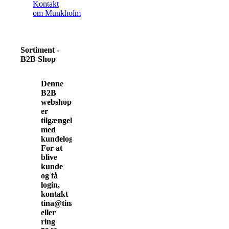
Kontakt
om Munkholm
Sortiment -
B2B Shop
Denne
B2B
webshop
er
tilgængelig
med
kundelogin.
For at
blive
kunde
og få
login,
kontakt
tina@tinamunkholm.dk
eller
ring