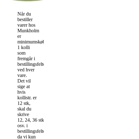
Når du
bestiller
varer hos
Munkholm
er
minimumskøbet
1 kolli
som
fremgår i
bestillingsfeltet
ved hver
vare.
Det vil
sige at
hvis
kollistr. er
12 stk,
skal du
skrive
12, 24, 36 stk
osv. i
bestillingsfeltet,
da vi kun