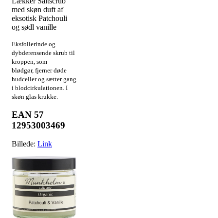
Lækker Saltscrub
med skøn duft af
eksotisk Patchouli
og sødl vanille
Eksfolierinde og
dybderensende skrub til
kroppen, som
blødgør, fjerner døde
hudceller og sætter gang
i blodcirkulationen. I
skøn glas krukke.
EAN 57
12953003469
Billede:
Link