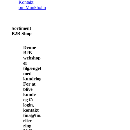
Kontakt
om Munkholm
Sortiment -
B2B Shop
Denne
B2B
webshop
er
tilgængelig
med
kundelogin.
For at
blive
kunde
og få
login,
kontakt
tina@tinamunkholm.dk
eller
ring