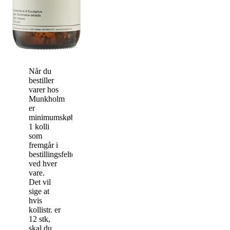
Når du
bestiller
varer hos
Munkholm
er
minimumskøbet
1 kolli
som
fremgår i
bestillingsfeltet
ved hver
vare.
Det vil
sige at
hvis
kollistr. er
12 stk,
skal du