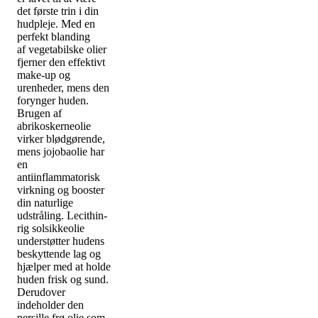
det første trin i din
hudpleje. Med en
perfekt blanding
af vegetabilske olier
fjerner den effektivt
make-up og
urenheder, mens den
forynger huden.
Brugen af
abrikoskerneolie
virker blødgørende,
mens jojobaolie har
en
antiinflammatorisk
virkning og booster
din naturlige
udstråling. Lecithin-
rig solsikkeolie
understøtter hudens
beskyttende lag og
hjælper med at holde
huden frisk og sund.
Derudover
indeholder den
persille frø olie som