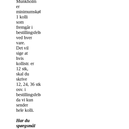
Munkholm
er
minimumskøbet
1 kolli
som
fremgår i
bestillingsfeltet
ved hver
vare.
Det vil
sige at
hvis
kollistr. er
12 stk,
skal du
skrive
12, 24, 36 stk
osv. i
bestillingsfeltet,
da vi kun
sender
hele kolli.
Har du
spørgsmål