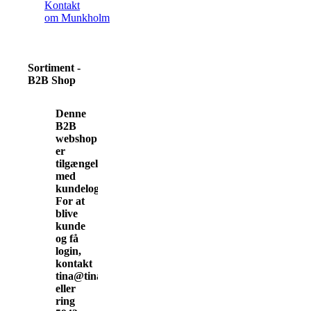
Kontakt
om Munkholm
Sortiment -
B2B Shop
Denne
B2B
webshop
er
tilgængelig
med
kundelogin.
For at
blive
kunde
og få
login,
kontakt
tina@tinamunkholm.dk
eller
ring