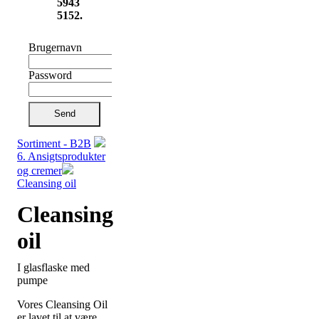
5943
5152.
Brugernavn
Password
Send
Sortiment - B2B
6. Ansigtsprodukter
og cremer
Cleansing oil
Cleansing
oil
I glasflaske med
pumpe
Vores Cleansing Oil
er lavet til at være