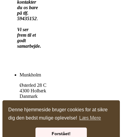
kontakter
du os bare
på tlf.
59435152
.
Vi ser
frem til et
godt
samarbejde.
Munkholm
Østerled 28 C
4300 Holbæk
Danmark
Tlf. +45 59 43 51 52
Denne hjemmeside bruger cookies for at sikre
dig den bedst mulige oplevelse!
Læs Mere
Vis almindelig hjemmeside
Bricksite.com
Forstået!